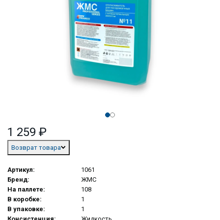
1 259 ₽
Возврат товара
Артикул:
1061
Бренд:
ЖМС
На паллете:
108
В коробке:
1
В упаковке:
1
Консистенция:
Жидкость