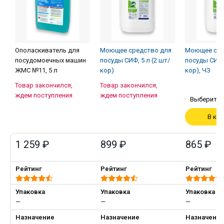
Ополаскиватель для
Моющее средство для
Моющее сре
посудомоечных машин
посуды СИФ, 5 л (2 шт/
посуды СИФ, 
ЖМС №11, 5 л
кор)
кор), ЧЗ
Товар закончился,
Товар закончился,
ждем поступления
ждем поступления
Выберите 
В ко
1 259 ₽
899 ₽
865 ₽
Рейтинг
Рейтинг
Рейтинг
Упаковка
Упаковка
Упаковка
—
—
—
Назначение
Назначение
Назначени