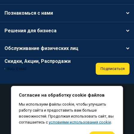
Познакомься с нами
Решения для бизнеса
Обслуживание физических лиц
Скидки, Акции, Распродажи
Подписаться
Специальная оценка условий труда
Публичная оферта
Согласие на обработку cookie файлов
Политика конфиденциальности
Мы используем файлы cookie, чтобы улучшить
Соглашение на обработку персональных данных
работу сайта и предоставить вам больше
возможностей. Продолжая использовать сайт, вы
Согласие на обработку файлов cookie
соглашаетесь с
условиями использования cookie
.
©
, все права защищены, 2010-2026