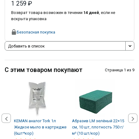
1 259 ₽
Возврат товара возможен в течении
14 дней
, если не
вскрыта упаковка
Безопасная покупка
Добавить в список
С этим товаром покупают
Страница 1 из 9
KEMAN аналог Tork 1л
Абразив LM зелёный 22×15
Авто
Жидкое мыло в картридже
см, 10 шт, плотность 750 г/
кожи
(6шт*кор)
м² (10 шт/кор)
(12 