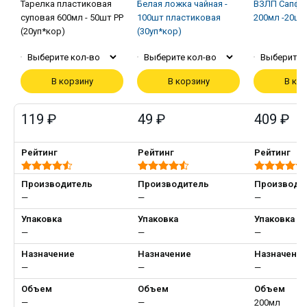
Тарелка пластиковая
Белая ложка чайная -
ВЗЛП Сапфи
суповая 600мл - 50шт PP
100шт пластиковая
200мл -20шт
(20уп*кор)
(30уп*кор)
Выберите кол-во
Выберите кол-во
Выберите 
В корзину
В корзину
В ко
119 ₽
49 ₽
409 ₽
Рейтинг
Рейтинг
Рейтинг
Производитель
Производитель
Производи
—
—
—
Упаковка
Упаковка
Упаковка
—
—
—
Назначение
Назначение
Назначени
—
—
—
Объем
Объем
Объем
—
—
200мл