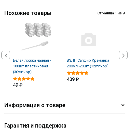
Похожие товары
Страница 1 из 9
Белая ложка чайная -
ВЗЛП Сапфир Креманка
ВЗЛП
100шт пластиковая
200мл -20шт (12уп*кор)
крем
(30уп*кор)
кор)
409 ₽
49 ₽
195
Информация о товаре
Гарантия и поддержка