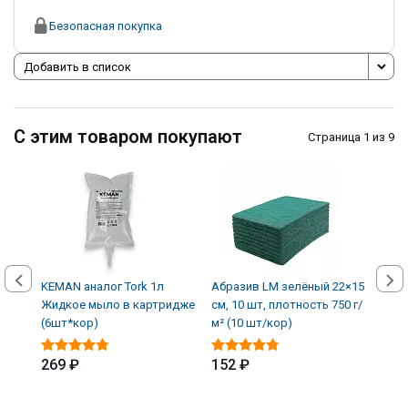
Безопасная покупка
Добавить в список
С этим товаром покупают
Страница 1 из 9
KEMAN аналог Tork 1л
Абразив LM зелёный 22×15
Авто
Жидкое мыло в картридже
см, 10 шт, плотность 750 г/
кожи
(6шт*кор)
м² (10 шт/кор)
(12 
269 ₽
152 ₽
339