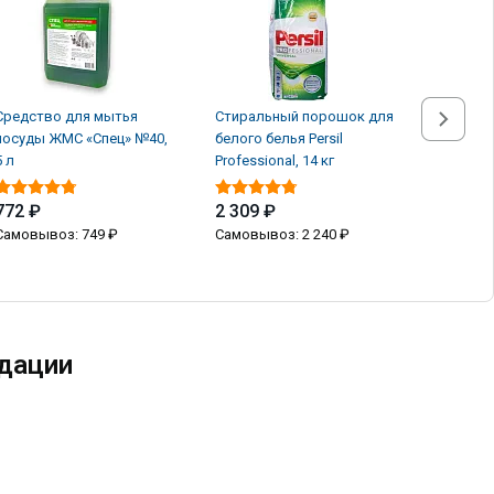
Средство для мытья
Стиральный порошок для
Стираль
посуды ЖМС «Спец» №40,
белого белья Persil
белого б
5 л
Professional, 14 кг
Professio
772 ₽
2 309 ₽
2 309 
Самовывоз: 749 ₽
Самовывоз: 2 240 ₽
Самовыв
дации