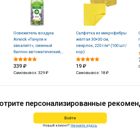
Освежитель воздуха
Салфетка из микрофибры
Airwick «Пачули и
жёлтая 30×30 см,
эвкалипт», сменный
оверлок, 220 г/м² (100 шт/
баллон автоматический,
кор)
250 мл (6 шт/кор)
339 ₽
19 ₽
Самовывоз: 329 ₽
Самовывоз: 18 ₽
отрите персонализированные рекомен
Войти
Новый клиент?
Начните здесь