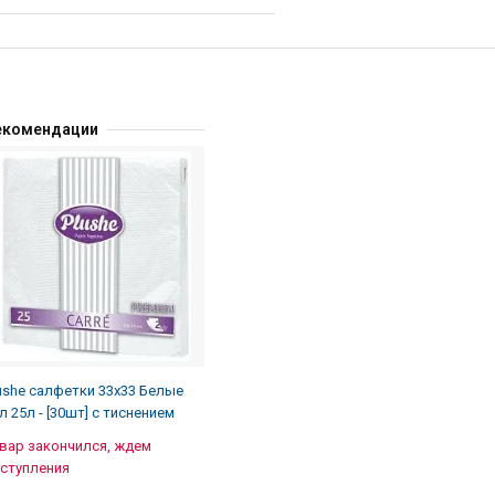
екомендации
ushe салфетки 33х33 Белые
л 25л - [30шт] с тиснением
вар закончился, ждем
ступления