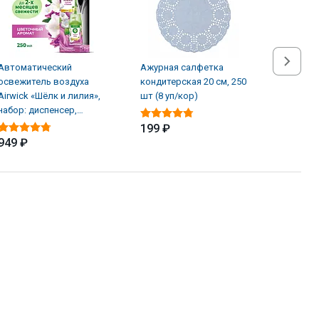
Автоматический
Ажурная салфетка
Альгици
освежитель воздуха
кондитерская 20 см, 250
ЖМС Sup
Airwick «Шёлк и лилия»,
шт (8 уп/кор)
водорос
набор: диспенсер,
л
батарейки, баллон (4 шт/
199 ₽
949 ₽
1 619 