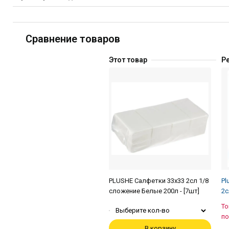
Сравнение товаров
Этот товар
Р
PLUSHE Салфетки 33х33 2сл 1/8
Pl
сложение Белые 200л - [7шт]
2с
То
Выберите кол-во
по
В корзину