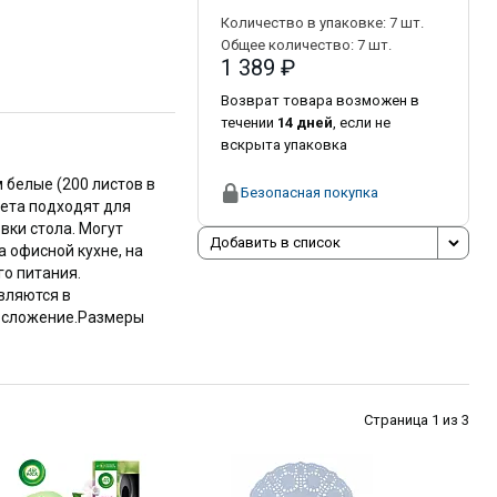
Количество в упаковке:
7
шт.
Общее количество:
7
шт.
1 389 ₽
Возврат товара возможен в
течении
14 дней
, если не
вскрыта упаковка
 белые (200 листов в
Безопасная покупка
ета подходят для
вки стола. Могут
Добавить в список
а офисной кухне, на
о питания.
вляются в
8 сложение.Размеры
Страница 1 из 3