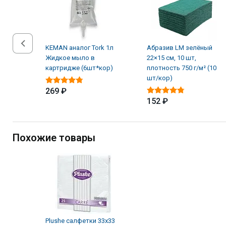
KEMAN аналог Tork 1л
Абразив LM зелёный
Жидкое мыло в
22×15 см, 10 шт,
картридже (6шт*кор)
плотность 750 г/м² (10
шт/кор)
269 ₽
152 ₽
Похожие товары
Plushe салфетки 33х33