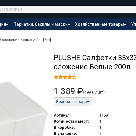
ция
Перчатки, бахилы и маски
Хозяйственные товары
Уп
Распродажа
8 сложение Белые 200л - [7шт]
PLUSHE Салфетки 33х33
сложение Белые 200л - 
1 389 ₽
(199 ₽ / шт)
Возврат товара
Артикул:
1168
Количество мест:
1
В коробке:
1
В упаковке:
7