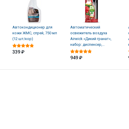
Автокондиционер для
Автоматический
кожи ЖМС, спрей, 750 мл
освежитель воздуха
(12 шт/кор)
Airwick «Дикий гранат»,
набор: диспенсер,
батарейки, баллон (4 шт/
339 ₽
949 ₽