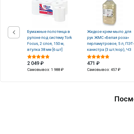
Бумажные полотенца в
Жидкое крем-мыло для
рулоне под систему Tork
рук ЖМС «Белая роза»
Focus, 2 слоя, 150 м,
перламутровое, 5 л, ПЭТ-
втулка 38 мм [6 шт]
канистра (3 шт/кор), ЧЗ
2 049 ₽
471 ₽
Самовывоз: 1 988 ₽
Самовывоз: 457 ₽
Посм