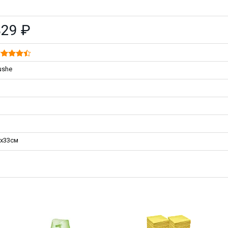
829 ₽
ushe
3х33см