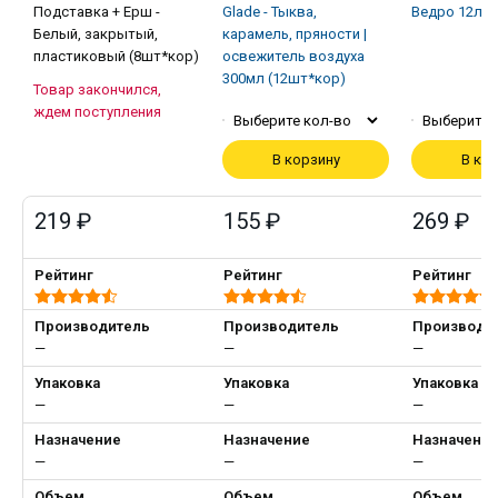
Подставка + Ерш -
Glade - Тыква,
Ведро 12л
Белый, закрытый,
карамель, пряности |
пластиковый (8шт*кор)
освежитель воздуха
300мл (12шт*кор)
Товар закончился,
ждем поступления
Выберите кол-во
Выберите 
В корзину
В ко
219 ₽
155 ₽
269 ₽
Рейтинг
Рейтинг
Рейтинг
Производитель
Производитель
Производи
—
—
—
Упаковка
Упаковка
Упаковка
—
—
—
Назначение
Назначение
Назначени
—
—
—
Объем
Объем
Объем