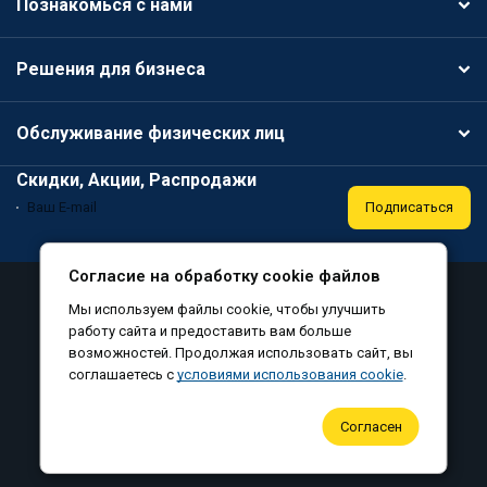
Познакомься с нами
Решения для бизнеса
Обслуживание физических лиц
Скидки, Акции, Распродажи
Подписаться
Согласие на обработку cookie файлов
Аттестация
Политика конфиденциальности
Мы используем файлы cookie, чтобы улучшить
Соглашение на обработку персональных данных
работу сайта и предоставить вам больше
возможностей. Продолжая использовать сайт, вы
Согласие на обработку файлов cookie
соглашаетесь с
условиями использования cookie
.
©
, все права защищены, 2010-2026
Согласен