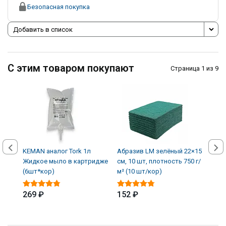
Безопасная покупка
Добавить в список
С этим товаром покупают
Страница 1 из 9
KEMAN аналог Tork 1л
Абразив LM зелёный 22×15
Авто
Жидкое мыло в картридже
см, 10 шт, плотность 750 г/
кожи
(6шт*кор)
м² (10 шт/кор)
(12 
269 ₽
152 ₽
339