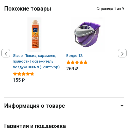
Похожие товары
Страница 1 из 9
Glade - Тыква, карамель,
Ведро 12л
Ведр
пряности | освежитель
воздуха 300мл (12шт*кор)
269 ₽
149
155 ₽
Информация о товаре
Гарантия и поддержка