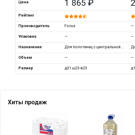
1 865 ₽
2
Цена
Рейтинг
Производитель
Focus
—
Упаковка
—
—
Назначение
Для полотенец с центральной вытяжкой
Д
Объем
—
—
Размер
д31 ш23 в23
д1
Хиты продаж