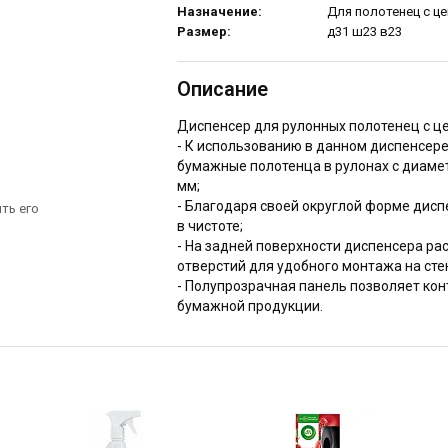
Назначение:
Для полотенец с ц
Размер:
д31 ш23 в23
Описание
Диспенсер для рулонных полотенец с ц
- К использованию в данном диспенсер
бумажные полотенца в рулонах с диаме
мм;
- Благодаря своей округлой форме дисп
ть его
в чистоте;
- На задней поверхности диспенсера р
отверстий для удобного монтажа на сте
- Полупрозрачная панель позволяет ко
бумажной продукции.