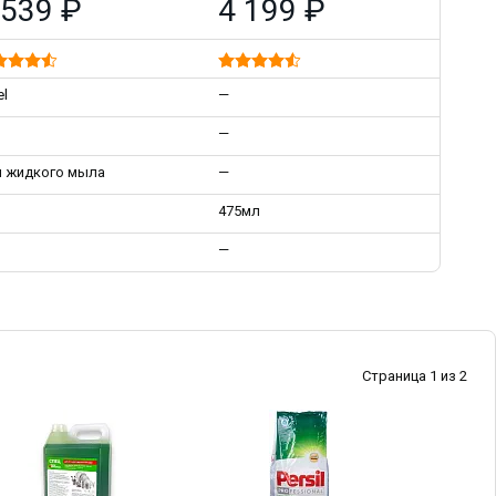
 539 ₽
4 199 ₽
el
—
—
 жидкого мыла
—
475мл
—
Страница 1 из 2