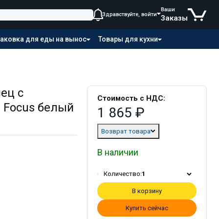
Ваши
Здравствуйте, войти
Заказы
аковка для еды на вынос
Товары для кухни
ец с
Стоимость с НДС:
 Focus белый
1 865 ₽
Возврат товара
В наличии
Количество:
1
В корзину
Купить сейчас