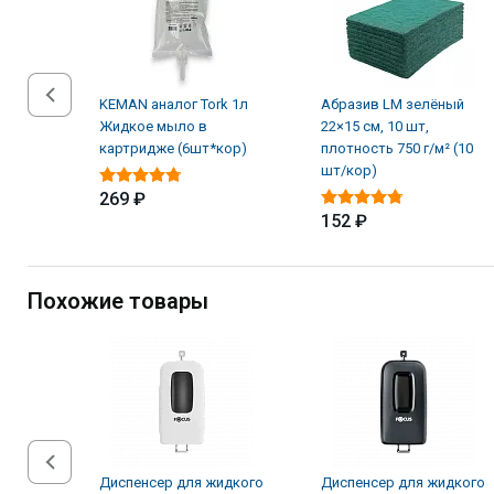
KEMAN аналог Tork 1л
Абразив LM зелёный
Жидкое мыло в
22×15 см, 10 шт,
картридже (6шт*кор)
плотность 750 г/м² (10
шт/кор)
269 ₽
152 ₽
Похожие товары
Диспенсер для жидкого
Диспенсер для жидкого