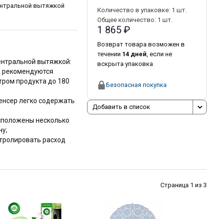
ентральной вытяжкой
Количество в упаковке:
1
шт.
Общее количество:
1
шт.
1 865 ₽
Возврат товара возможен в
течении
14 дней
, если не
ентральной вытяжкой:
вскрыта упаковка
е рекомендуются
тром продукта до 180
Безопасная покупка
енсер легко содержать
Добавить в список
асположены несколько
ну;
нтролировать расход
Страница 1 из 3