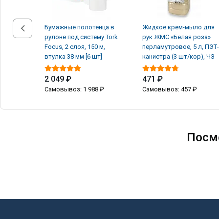
Бумажные полотенца в
Жидкое крем-мыло для
рулоне под систему Tork
рук ЖМС «Белая роза»
Focus, 2 слоя, 150 м,
перламутровое, 5 л, ПЭТ-
втулка 38 мм [6 шт]
канистра (3 шт/кор), ЧЗ
2 049 ₽
471 ₽
Самовывоз: 1 988 ₽
Самовывоз: 457 ₽
Посм