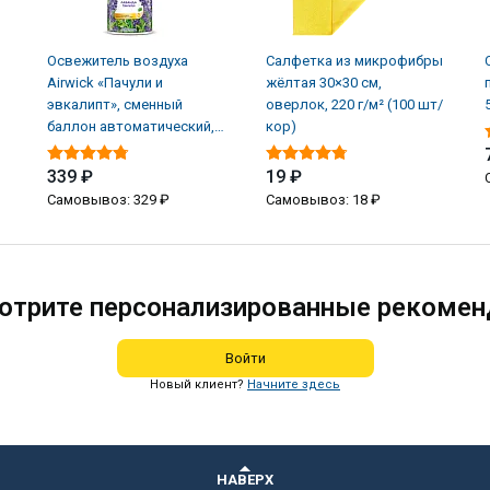
Освежитель воздуха
Салфетка из микрофибры
Airwick «Пачули и
жёлтая 30×30 см,
эвкалипт», сменный
оверлок, 220 г/м² (100 шт/
баллон автоматический,
кор)
250 мл (6 шт/кор)
339 ₽
19 ₽
Самовывоз: 329 ₽
Самовывоз: 18 ₽
отрите персонализированные рекомен
Войти
Новый клиент?
Начните здесь
НАВЕРХ