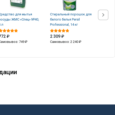
Средство для мытья
Стиральный порошок для
Стираль
посуды ЖМС «Спец» №40,
белого белья Persil
белого б
5 л
Professional, 14 кг
Professio
772 ₽
2 309 ₽
2 309 
Самовывоз: 749 ₽
Самовывоз: 2 240 ₽
Самовыв
дации