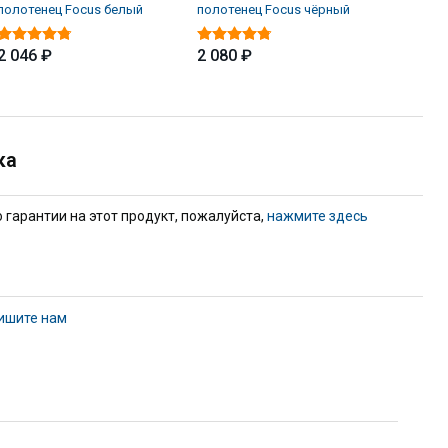
полотенец Focus белый
полотенец Focus чёрный
полотен
2 046 ₽
2 080 ₽
3 379 
ка
гарантии на этот продукт, пожалуйста,
нажмите здесь
ишите нам