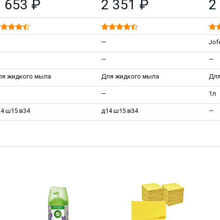
 653 ₽
2 351 ₽
2
—
Jof
—
—
ля жидкого мыла
Для жидкого мыла
Для
—
1л
4 ш15 в34
д14 ш15 в34
—