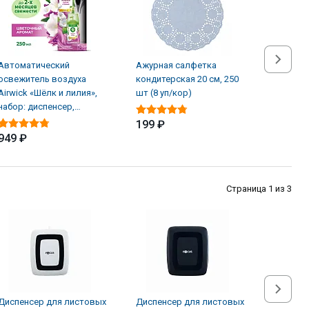
Автоматический
Ажурная салфетка
Альгици
освежитель воздуха
кондитерская 20 см, 250
ЖМС Sup
Airwick «Шёлк и лилия»,
шт (8 уп/кор)
водорос
набор: диспенсер,
л
батарейки, баллон (4 шт/
199 ₽
949 ₽
1 619 
Страница 1 из 3
Диспенсер для листовых
Диспенсер для листовых
Диспенс