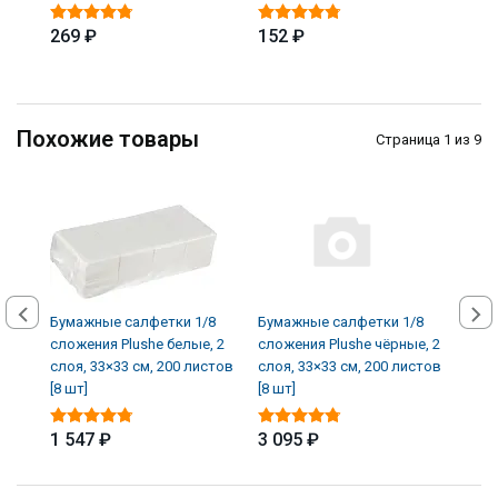
269 ₽
152 ₽
339
Похожие товары
Страница 1 из 9
Бумажные салфетки 1/8
Бумажные салфетки 1/8
Бума
сложения Plushe белые, 2
сложения Plushe чёрные, 2
Econ
слоя, 33×33 см, 200 листов
слоя, 33×33 см, 200 листов
24×2
[8 шт]
[8 шт]
шт]
1 547 ₽
3 095 ₽
543