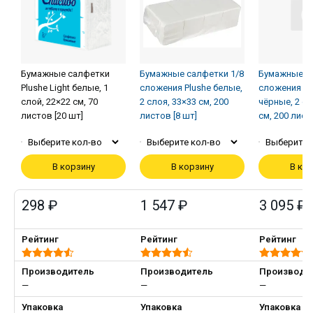
Бумажные салфетки
Бумажные салфетки 1/8
Бумажные с
Plushe Light белые, 1
сложения Plushe белые,
сложения Pl
слой, 22×22 см, 70
2 слоя, 33×33 см, 200
чёрные, 2 сл
листов [20 шт]
листов [8 шт]
см, 200 лист
Выберите кол-во
Выберите кол-во
Выберите 
В корзину
В корзину
В ко
298 ₽
1 547 ₽
3 095 ₽
Рейтинг
Рейтинг
Рейтинг
Производитель
Производитель
Производи
—
—
—
Упаковка
Упаковка
Упаковка