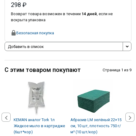
298 ₽
Возврат товара возможен в течении
14 дней
, если не
вскрыта упаковка
Безопасная покупка
Добавить в список
С этим товаром покупают
Страница 1 из 9
KEMAN аналог Tork 1л
Абразив LM зелёный 22×15
Авто
Жидкое мыло в картридже
см, 10 шт, плотность 750 г/
кожи
(6шт*кор)
м² (10 шт/кор)
(12 