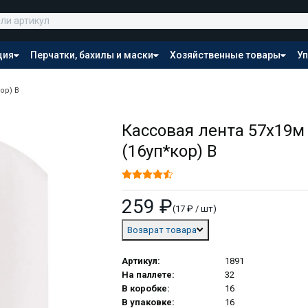
ция
Перчатки, бахилы и маски
Хозяйственные товары
Уп
Распродажа
ор) В
Кассовая лента 57х19м 
(16уп*кор) В
259 ₽
(17 ₽ / шт)
Возврат товара
Артикул:
1891
На паллете:
32
В коробке:
16
В упаковке:
16