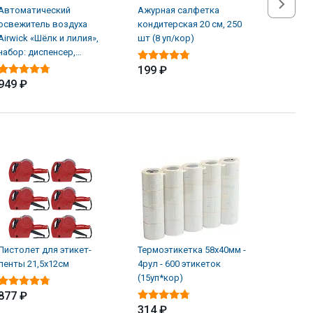
Автоматический
Ажурная салфетка
Альгици
освежитель воздуха
кондитерская 20 см, 250
ЖМС Sup
Airwick «Шёлк и лилия»,
шт (8 уп/кор)
водорос
набор: диспенсер,
л
батарейки, баллон (4 шт/
199 ₽
949 ₽
1 619 
Пистолет для этикет-
Термоэтикетка 58х40мм -
ленты 21,5х12см
4рул - 600 этикеток
(15уп*кор)
877 ₽
314 ₽