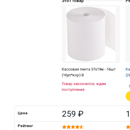
Этот товар
Р
Кассовая лента 57х19м - 16шт
Ка
(16уп*кор) В
(2
Товар закончился, ждем
поступления
259 ₽
Цена
Рейтинг