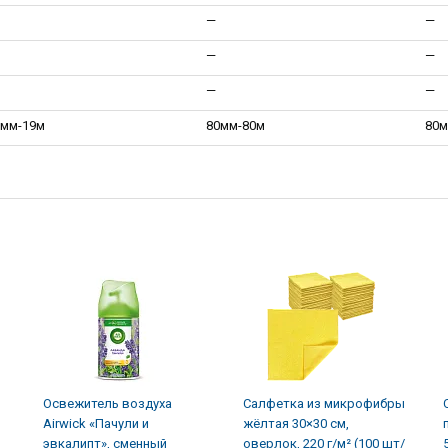
—
—
—
—
—
—
7мм-19м
80мм-80м
80м
Освежитель воздуха
Салфетка из микрофибры
Airwick «Пачули и
жёлтая 30×30 см,
эвкалипт», сменный
оверлок, 220 г/м² (100 шт/