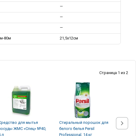
—
—
—
м-80м
21,5х12см
Страница 1 из 2
Средство для мытья
Стиральный порошок для
Стираль
посуды ЖМС «Спец» №40,
белого белья Persil
белого б
5 л
Professional, 14 кг
Professio