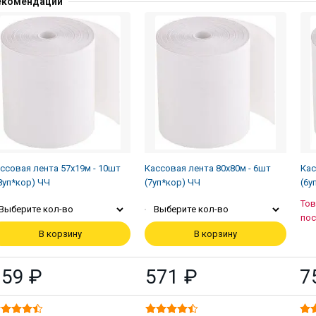
екомендации
ссовая лента 57х19м - 10шт
Кассовая лента 80х80м - 6шт
Кас
8уп*кор) ЧЧ
(7уп*кор) ЧЧ
(6у
Тов
Выберите кол-во
Выберите кол-во
пос
В корзину
В корзину
159 ₽
571 ₽
7