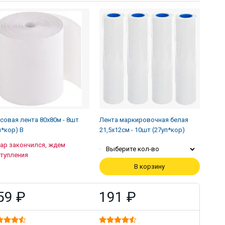
совая лента 80х80м - 8шт
Лента маркировочная белая
п*кор) В
21,5х12см - 10шт (27уп*кор)
ар закончился, ждем
Выберите кол-во
тупления
В корзину
59 ₽
191 ₽