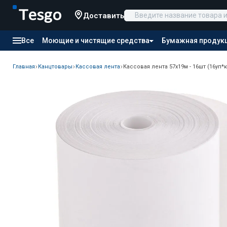
Доставить
Все
Моющие и чистящие средства
Бумажная продук
Товары для отелей
Канцтовары
Продукты питания
Главная
Канцтовары
Кассовая лента
Кассовая лента 57х19м - 16шт (16уп*к