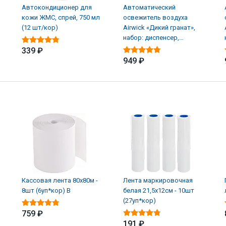
Автокондиционер для
Автоматический
кожи ЖМС, спрей, 750 мл
освежитель воздуха
(12 шт/кор)
Airwick «Дикий гранат»,
набор: диспенсер,
батарейки, баллон (4 шт/
339 ₽
949 ₽
Кассовая лента 80х80м -
Лента маркировочная
8шт (6уп*кор) В
белая 21,5х12см - 10шт
(27уп*кор)
759 ₽
191 ₽