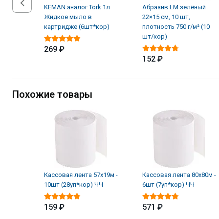
KEMAN аналог Tork 1л
Абразив LM зелёный
Жидкое мыло в
22×15 см, 10 шт,
картридже (6шт*кор)
плотность 750 г/м² (10
шт/кор)
269 ₽
152 ₽
Похожие товары
Кассовая лента 57х19м -
Кассовая лента 80х80м -
10шт (28уп*кор) ЧЧ
6шт (7уп*кор) ЧЧ
159 ₽
571 ₽