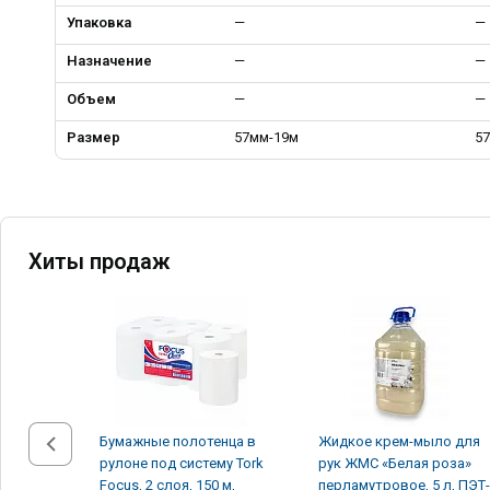
Упаковка
—
—
Назначение
—
—
Объем
—
—
Размер
57мм-19м
5
Хиты продаж
Бумажные полотенца в
Жидкое крем-мыло для
рулоне под систему Tork
рук ЖМС «Белая роза»
Focus, 2 слоя, 150 м,
перламутровое, 5 л, ПЭТ-