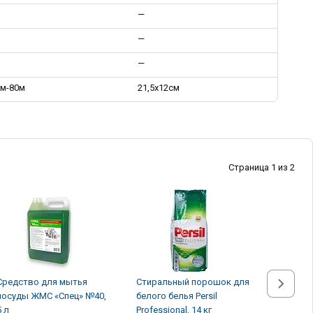
—
—
—
м-80м
21,5х12см
Страница 1 из 2
Средство для мытья
Стиральный порошок для
Стираль
посуды ЖМС «Спец» №40,
белого белья Persil
белого б
5 л
Professional, 14 кг
Professio