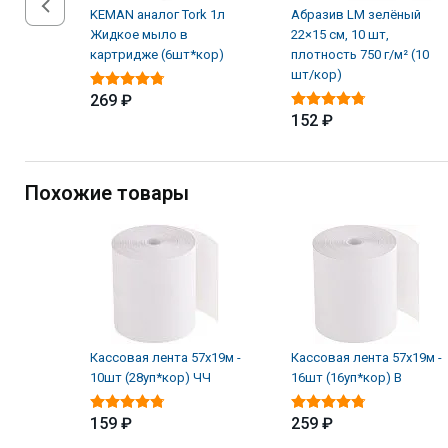
KEMAN аналог Tork 1л
Абразив LM зелёный
Жидкое мыло в
22×15 см, 10 шт,
картридже (6шт*кор)
плотность 750 г/м² (10
шт/кор)
269 ₽
152 ₽
Похожие товары
Кассовая лента 57х19м -
Кассовая лента 57х19м -
10шт (28уп*кор) ЧЧ
16шт (16уп*кор) В
159 ₽
259 ₽