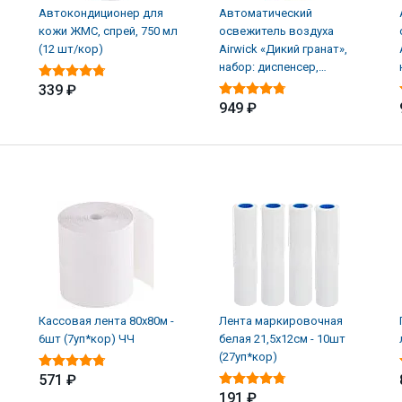
Автокондиционер для
Автоматический
кожи ЖМС, спрей, 750 мл
освежитель воздуха
(12 шт/кор)
Airwick «Дикий гранат»,
набор: диспенсер,
батарейки, баллон (4 шт/
339 ₽
949 ₽
Кассовая лента 80х80м -
Лента маркировочная
6шт (7уп*кор) ЧЧ
белая 21,5х12см - 10шт
(27уп*кор)
571 ₽
191 ₽