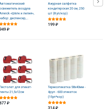
Автоматический
Ажурная салфетка
Альгици
освежитель воздуха
кондитерская 20 см, 250
ЖМС Sup
Airwick «Шёлк и лилия»,
шт (8 уп/кор)
водорос
набор: диспенсер,
л
батарейки, баллон (4 шт/
199 ₽
949 ₽
1 619 
Пистолет для этикет-
Термоэтикетка 58х40мм -
ленты 21,5х12см
4рул - 600 этикеток
(15уп*кор)
877 ₽
314 ₽