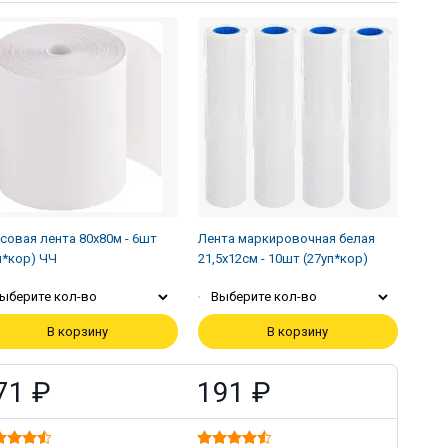
совая лента 80х80м - 6шт
Лента маркировочная белая
п*кор) ЧЧ
21,5х12см - 10шт (27уп*кор)
ыберите кол-во
Выберите кол-во
В корзину
В корзину
71 ₽
191 ₽