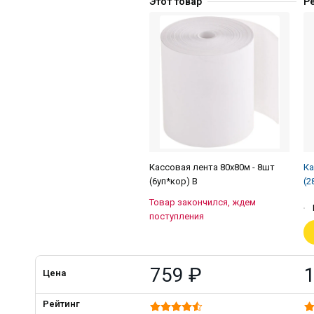
Этот товар
Р
Кассовая лента 80х80м - 8шт
Ка
(6уп*кор) В
(2
Товар закончился, ждем
поступления
759 ₽
Цена
Рейтинг