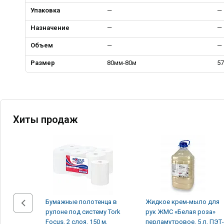
Упаковка
—
—
Назначение
—
—
Объем
—
—
Размер
80мм-80м
5
Хиты продаж
Бумажные полотенца в
Жидкое крем-мыло для
рулоне под систему Tork
рук ЖМС «Белая роза»
Focus, 2 слоя, 150 м,
перламутровое, 5 л, ПЭТ-