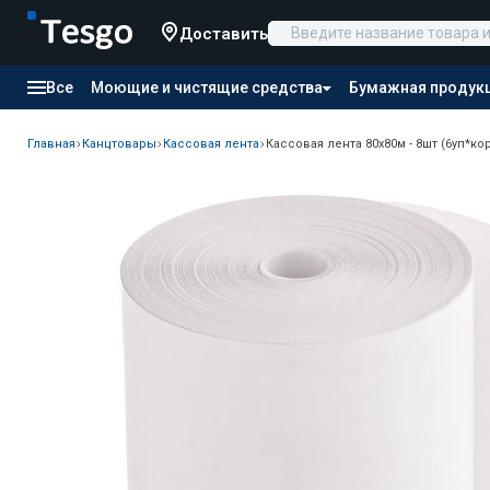
Доставить
Все
Моющие и чистящие средства
Бумажная продук
Товары для отелей
Канцтовары
Продукты питания
Главная
Канцтовары
Кассовая лента
Кассовая лента 80х80м - 8шт (6уп*кор