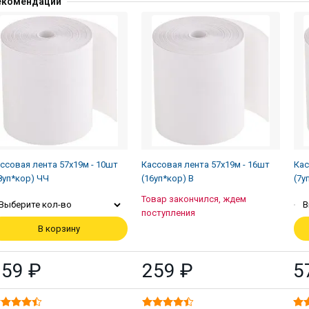
екомендации
ссовая лента 57х19м - 10шт
Кассовая лента 57х19м - 16шт
Кас
8уп*кор) ЧЧ
(16уп*кор) В
(7у
Товар закончился, ждем
Выберите кол-во
В
поступления
В корзину
159 ₽
259 ₽
5