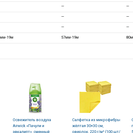
—
—
—
—
—
—
7мм-19м
57мм-19м
80м
Освежитель воздуха
Салфетка из микрофибры
Airwick «Пачули и
жёлтая 30×30 см,
эвкалипт», сменный
оверлок, 220 г/м² (100 шт/