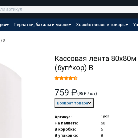
ция
Перчатки, бахилы и маски
Хозяйственные товары
Уп
Распродажа
) В
Кассовая лента 80х80м 
(6уп*кор) В
759 ₽
(95 ₽ / шт)
Возврат товара
Артикул:
1892
На паллете:
60
В коробке:
6
В упаковке:
8