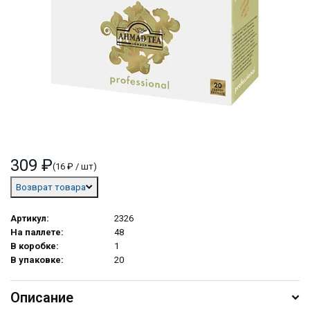
309 ₽
(16 ₽ / шт)
Возврат товара
Артикул:
2326
На паллете:
48
В коробке:
1
В упаковке:
20
Описание