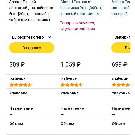
Ahmad Tea чай
Ahmad Tea чaй в
Ahmad Tea ч
листовой для чайников
пакетиках 2гр - [300шт]
листовой 500
5гр - [20шт] - черный с
зеленый с жасмином
зеленый
чабрецом в пакетиках
Товар закончился,
ждем поступления
Выберите кол-во
Выберите 
В корзину
В ко
309 ₽
1 059 ₽
699 ₽
Рейтинг
Рейтинг
Рейтинг
Упаковка
Упаковка
Упаковка
—
—
—
Назначение
Назначение
Назначени
—
—
—
Объем
Объем
Объем
—
—
—