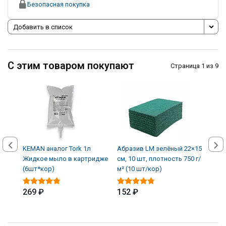
Безопасная покупка
Добавить в список
С этим товаром покупают
Страница 1 из 9
KEMAN аналог Tork 1л
Абразив LM зелёный 22×15
Авто
Жидкое мыло в картридже
см, 10 шт, плотность 750 г/
кожи
(6шт*кор)
м² (10 шт/кор)
(12 
269 ₽
152 ₽
339