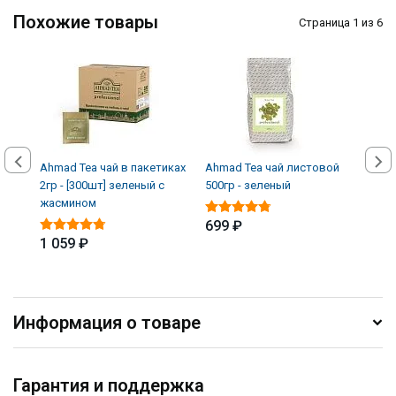
Похожие товары
Страница 1 из 6
Ahmad Tea чaй в пакетиках
Ahmad Tea чай листовой
Ahma
2гр - [300шт] зеленый с
500гр - зеленый
500г
жасмином
699 ₽
699
1 059 ₽
Информация о товаре
Гарантия и поддержка