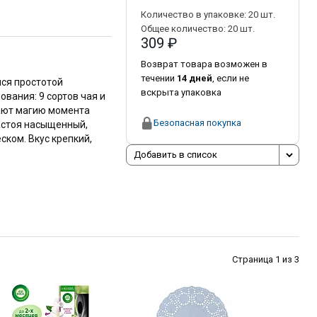
Количество в упаковке:
20
шт.
Общее количество:
20
шт.
309 ₽
Возврат товара возможен в
течении
14 дней
, если не
йся простотой
вскрыта упаковка
вания: 9 сортов чая и
ают магию момента
Безопасная покупка
астоя насыщенный,
ском. Вкус крепкий,
Добавить в список
Страница 1 из 3