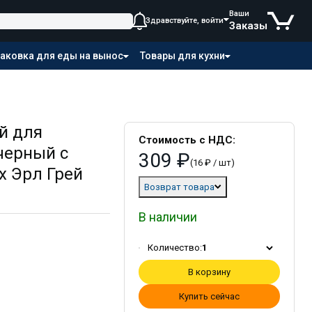
Ваши
Здравствуйте, войти
Заказы
аковка для еды на вынос
Товары для кухни
й для
Стоимость с НДС:
 черный с
309 ₽
(16 ₽ / шт)
х Эрл Грей
Возврат товара
В наличии
Количество:
1
В корзину
Купить сейчас