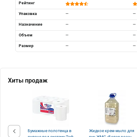
Рейтинг
Упаковка
—
—
Назначение
—
—
Объем
—
—
Размер
—
—
Хиты продаж
Бумажные полотенца в
Жидкое крем-мыло для
рулоне под систему Tork
рук ЖМС «Белая роза»