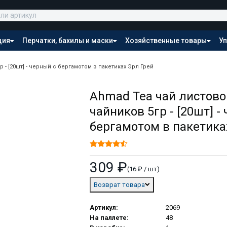
ция
Перчатки, бахилы и маски
Хозяйственные товары
Уп
Распродажа
 - [20шт] - черный с бергамотом в пакетиках Эрл Грей
Ahmad Tea чай листово
чайников 5гр - [20шт] -
бергамотом в пакетика
309 ₽
(16 ₽ / шт)
Возврат товара
Артикул:
2069
На паллете:
48