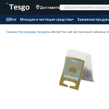
Доставить
Все
Моющие и чистящие средства
Бумажная продук
Товары для отелей
Канцтовары
Продукты питания
Главная
Распродажа
Продукты
Ahmad Tea чай листовой для чайников 5гр