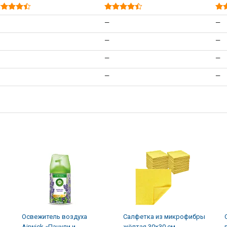
—
—
—
—
—
—
—
—
Освежитель воздуха
Салфетка из микрофибры
Airwick «Пачули и
жёлтая 30×30 см,