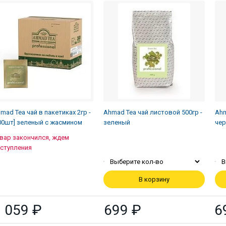
mad Tea чaй в пакетиках 2гр -
Ahmad Tea чай листовой 500гр -
Ahm
00шт] зеленый с жасмином
зеленый
чер
вар закончился, ждем
ступления
Выберите кол-во
В
В корзину
 059 ₽
699 ₽
6