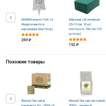
KEMAN аналог Tork 1л
Абразив LM зелёный
Жидкое мыло в
22×15 см, 10 шт,
картридже (6шт*кор)
плотность 750 г/м² (10
шт/кор)
269 ₽
152 ₽
Похожие товары
Ahmad Tea чaй в
Ahmad Tea чай листовой
пакетиках 2гр - [300шт]
500гр - зеленый