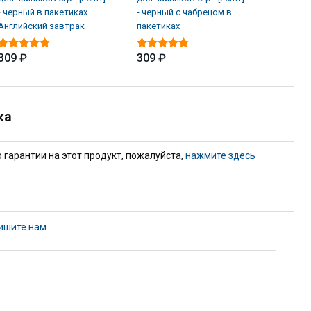
- черный в пакетиках
- черный с чабрецом в
жасмин
Английский завтрак
пакетиках
699 ₽
309 ₽
309 ₽
ка
гарантии на этот продукт, пожалуйста,
нажмите здесь
ишите нам