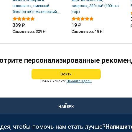
эвкалипт», сменный
оверлок, 220 г/м² (100 шт/
баллон автоматический,
кор)
250 мл (6 шт/кор)
339 ₽
19 ₽
Самовывоз: 329 ₽
Самовывоз: 18 ₽
отрите персонализированные рекомен
Войти
Новый клиент?
Начните здесь
НАВЕРХ
идея, чтобы помочь нам стать лучше?
Напишит