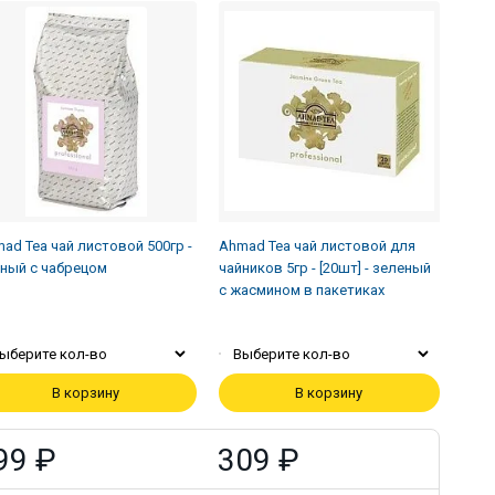
ad Tea чай листовой 500гр -
Ahmad Tea чай листовой для
ный с чабрецом
чайников 5гр - [20шт] - зеленый
с жасмином в пакетиках
ыберите кол-во
Выберите кол-во
В корзину
В корзину
99 ₽
309 ₽