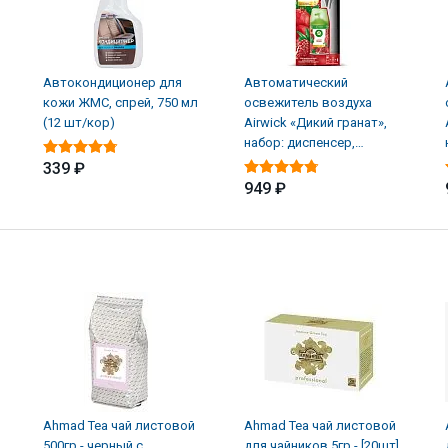
Автокондиционер для
Автоматический
кожи ЖМС, спрей, 750 мл
освежитель воздуха
(12 шт/кор)
Airwick «Дикий гранат»,
набор: диспенсер,
батарейки, баллон (4 шт/
339 ₽
949 ₽
Ahmad Tea чай листовой
Ahmad Tea чай листовой
500гр - черный с
для чайников 5гр - [20шт]