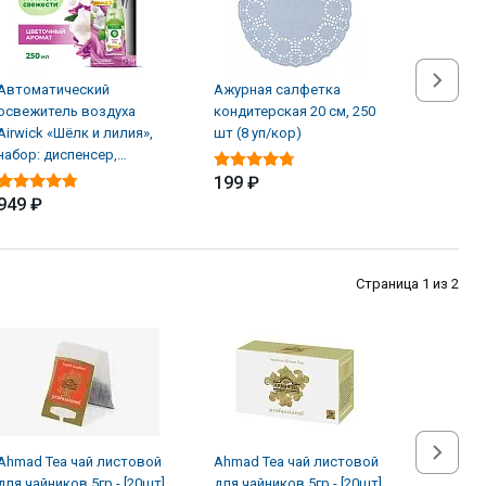
Автоматический
Ажурная салфетка
Альгици
освежитель воздуха
кондитерская 20 см, 250
ЖМС Sup
Airwick «Шёлк и лилия»,
шт (8 уп/кор)
водорос
набор: диспенсер,
л
батарейки, баллон (4 шт/
199 ₽
949 ₽
1 619 
Страница 1 из 2
Ahmad Tea чай листовой
Ahmad Tea чай листовой
WR Ahma
для чайников 5гр - [20шт]
для чайников 5гр - [20шт]
листово