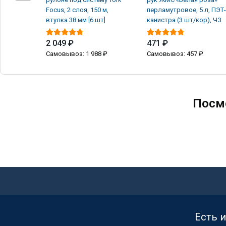
Focus, 2 слоя, 150 м,
перламутровое, 5 л, ПЭТ-
втулка 38 мм [6 шт]
канистра (3 шт/кор), ЧЗ
2 049 ₽
471 ₽
Самовывоз: 1 988 ₽
Самовывоз: 457 ₽
Посм
Есть 