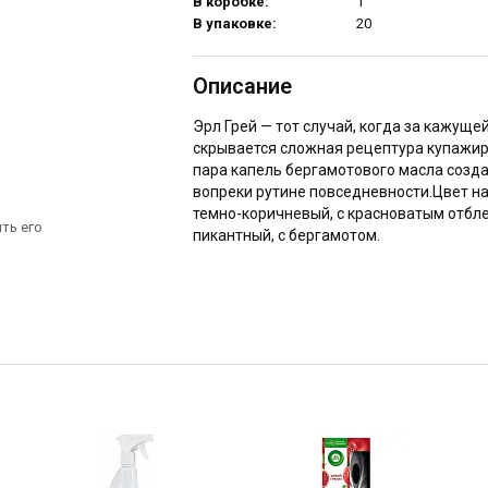
В коробке:
1
В упаковке:
20
Описание
Эрл Грей — тот случай, когда за кажуще
скрывается сложная рецептура купажиро
пара капель бергамотового масла созд
вопреки рутине повседневности.Цвет н
темно-коричневый, с красноватым отбле
ть его
пикантный, с бергамотом.