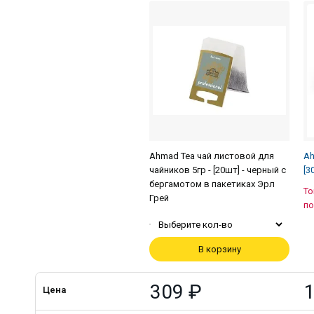
Ahmad Tea чай листовой для
Ah
чайников 5гр - [20шт] - черный с
[3
бергамотом в пакетиках Эрл
То
Грей
по
Выберите кол-во
В корзину
309 ₽
1
Цена