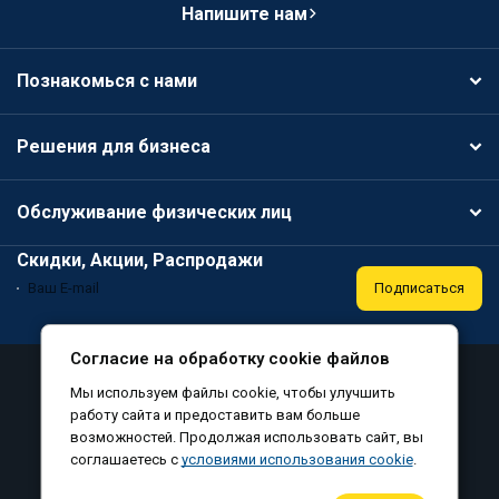
Напишите нам
Познакомься с нами
Решения для бизнеса
Обслуживание физических лиц
Скидки, Акции, Распродажи
Подписаться
Согласие на обработку cookie файлов
Аттестация
Политика конфиденциальности
Мы используем файлы cookie, чтобы улучшить
Соглашение на обработку персональных данных
работу сайта и предоставить вам больше
возможностей. Продолжая использовать сайт, вы
Согласие на обработку файлов cookie
соглашаетесь с
условиями использования cookie
.
©
, все права защищены, 2010-2026