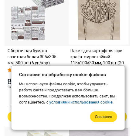
Обёрточная бумага
Пакет для картофеля фри
газетная белая 305×305
крафт жиростойкий
мм, 500 шт (6 уп/кор)
115×100×30 мм, 100 шт (20
шт/кор)
Согласие на обработку cookie файлов
831 ₽
Мы используем файлы cookie, чтобы улучшить
108 ₽
Самовывоз: 806 ₽
работу сайта и предоставить вам больше
Самовывоз: 105 ₽
возможностей. Продолжая использовать сайт, вы
соглашаетесь с
условиями использования cookie
.
Количество:
1
Количество:
1
В корзину
В корзину
Согласен