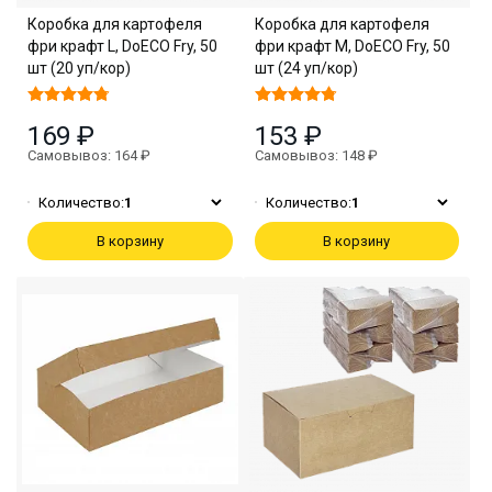
Коробка для картофеля
Коробка для картофеля
фри крафт L, DoECO Fry, 50
фри крафт M, DoECO Fry, 50
шт (20 уп/кор)
шт (24 уп/кор)
169 ₽
153 ₽
Самовывоз: 164 ₽
Самовывоз: 148 ₽
Количество:
1
Количество:
1
В корзину
В корзину