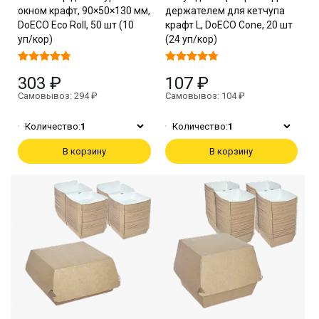
окном крафт, 90×50×130 мм,
держателем для кетчупа
DoECO Eco Roll, 50 шт (10
крафт L, DoECO Cone, 20 шт
уп/кор)
(24 уп/кор)
303 ₽
107 ₽
Самовывоз: 294 ₽
Самовывоз: 104 ₽
Количество:
1
Количество:
1
В корзину
В корзину