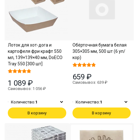
Лоток для хот-дога и
Обёрточная бумага белая
картофеля фри крафт 550
305×305 мм, 500 шт (6 уп/
мл, 139×139×40 мм, DoECO
кор)
Tray 550 [300 шт]
659 ₽
1 089 ₽
Самовывоз: 639 ₽
Самовывоз: 1 056 ₽
Количество:
1
Количество:
1
В корзину
В корзину