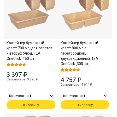
Контейнер бумажный
Контейнер бумажный
крафт 700 мл, для салатов
крафт 800 мл с
и вторых блюд, 1EA
перегородкой,
OneClick [450 шт]
двухсекционный, 1EA
OneClick [300 шт]
3 397 ₽
4 757 ₽
Самовывоз: 3 295 ₽
Самовывоз: 4 614 ₽
Количество:
1
Количество:
1
В корзину
В корзину