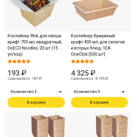
Контейнер Wok для лапши
Контейнер бумажный
крафт 700 мл, квадратный,
крафт 400 мл, для салатов
DoECO Noodles, 20 шт (15
и вторых блюд, 1EA
уп/кор)
OneClick [600 шт]
193 ₽
4 325 ₽
Самовывоз: 187 ₽
Самовывоз: 4 195 ₽
Количество:
1
Количество:
1
В корзину
В корзину