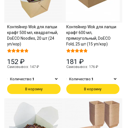
Контейнер Wok для лапши
Контейнер Wok для лапши
крафт 500 мл, квадратный,
крафт 600 мл,
DoECO Noodles, 20 шт (24
прямоугольный, DoECO
уп/кор)
Fold, 25 шт (15 уп/кор)
152 ₽
181 ₽
Самовывоз: 147 ₽
Самовывоз: 176 ₽
Количество:
1
Количество:
1
В корзину
В корзину