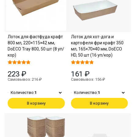
Лоток для фастфуда крафт
Лоток для хот-дога и
800 мл, 220×115×42 мм,
картофеля фри крафт 350
DoECO Tray 800, 50 шт (8 уп/
мл, 165×70×40 мм, DoECO
кор)
HD, 50 шт (16 уп/кор)
223 ₽
161 ₽
Самовывоз: 216 ₽
Самовывоз: 156 ₽
Количество:
1
Количество:
1
В корзину
В корзину