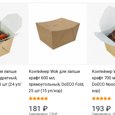
ля лапши
Контейнер Wok для лапши
Контейнер 
адратный,
крафт 600 мл,
крафт 700 м
 шт (24 уп/
прямоугольный, DoECO Fold,
DoECO Noodl
25 шт (15 уп/кор)
кор)
181 ₽
193 ₽
Самовывоз: 176 ₽
Самовывоз: 1