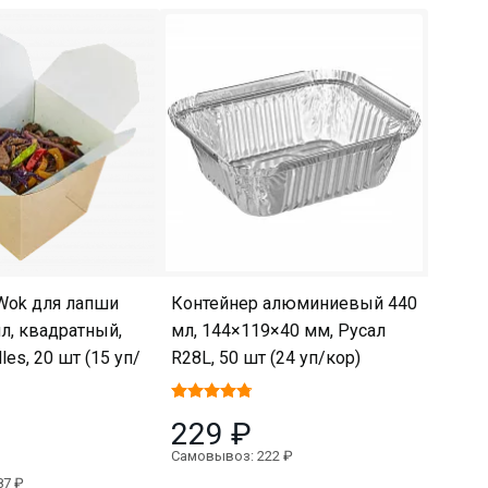
Wok для лапши
Контейнер алюминиевый 440
л, квадратный,
мл, 144×119×40 мм, Русал
es, 20 шт (15 уп/
R28L, 50 шт (24 уп/кор)
229 ₽
Самовывоз: 222 ₽
87 ₽