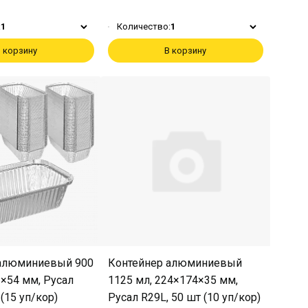
:
1
Количество:
1
 корзину
В корзину
 алюминиевый 900
Контейнер алюминиевый
3×54 мм, Русал
1125 мл, 224×174×35 мм,
 (15 уп/кор)
Русал R29L, 50 шт (10 уп/кор)