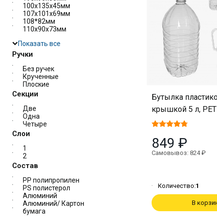
100х135х45мм
107х101х69мм
108*82мм
110х90х73мм
Показать все
Ручки
Без ручек
Крученные
Плоские
Секции
Бутылка пластико
крышкой 5 л, PET 
Две
Одна
Четыре
Слои
849 ₽
1
Самовывоз: 824 ₽
2
Состав
PP полипропилен
Количество:
1
PS полистерол
Алюминий
В корзи
Алюминий/ Картон
бумага