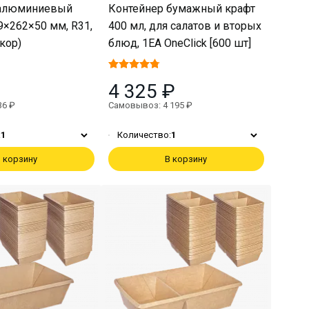
 алюминиевый
Контейнер бумажный крафт
9×262×50 мм, R31,
400 мл, для салатов и вторых
/кор)
блюд, 1EA OneClick [600 шт]
4 325 ₽
36 ₽
Самовывоз: 4 195 ₽
:
1
Количество:
1
 корзину
В корзину