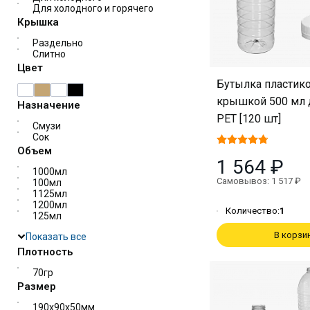
Для холодного и горячего
Крышка
Раздельно
Слитно
Цвет
Бутылка пластико
крышкой 500 мл д
Назначение
PET [120 шт]
Смузи
Сок
Объем
1 564 ₽
1000мл
Самовывоз: 1 517 ₽
100мл
1125мл
1200мл
Количество:
1
125мл
В корзи
Показать все
Плотность
70гр
Размер
190х90х50мм