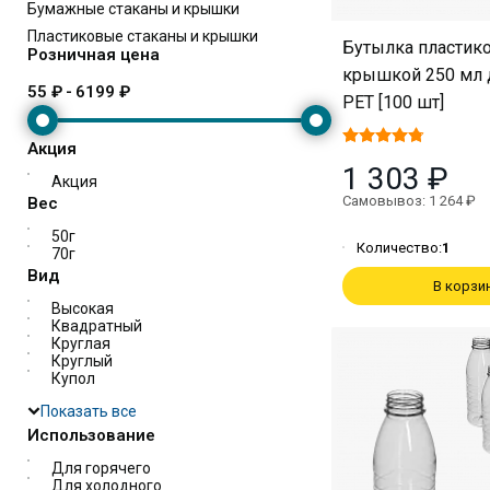
Бумажные стаканы и крышки
Пластиковые стаканы и крышки
Бутылка пластико
Розничная цена
крышкой 250 мл 
55 ₽
-
6199 ₽
PET [100 шт]
Акция
1 303 ₽
Акция
Самовывоз: 1 264 ₽
Вес
50г
Количество:
1
70г
Вид
В корзи
Высокая
Квадратный
Круглая
Круглый
Купол
Показать все
Использование
Для горячего
Для холодного