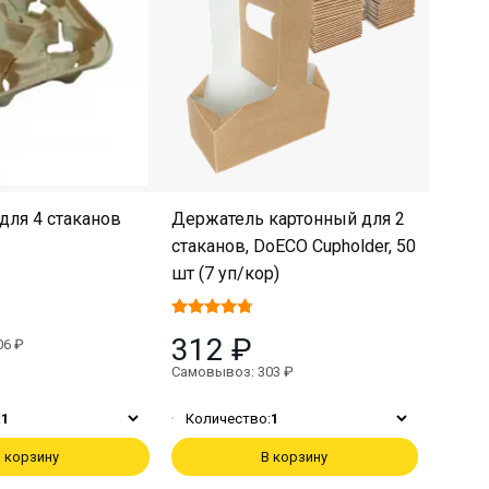
для 4 стаканов
Держатель картонный для 2
стаканов, DoECO Cupholder, 50
шт (7 уп/кор)
312 ₽
06 ₽
Самовывоз: 303 ₽
:
1
Количество:
1
 корзину
В корзину