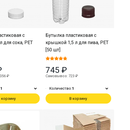
астиковая с
Бутылка пластиковая с
 для сока, PET
крышкой 1,5 л для пива, PET
[50 шт]
₽
745 ₽
056 ₽
Самовывоз: 723 ₽
:
1
Количество:
1
 корзину
В корзину