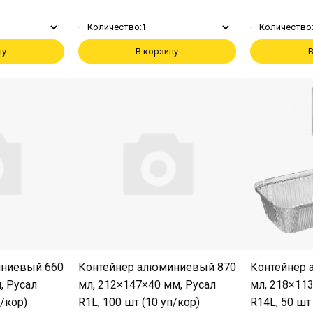
Количество:
1
Количество
ну
В корзину
В
иниевый 660
Контейнер алюминиевый 870
Контейнер
, Русал
мл, 212×147×40 мм, Русал
мл, 218×11
п/кор)
R1L, 100 шт (10 уп/кор)
R14L, 50 шт