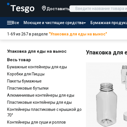
Доставить
Все
Моющие и чистящие средства
Бумажная продук
Товары для отелей
1-69 из 267 в разделе
"Упаковка для еды на вынос"
Канцтовары
Продукты питания
Упаковка для еды на вынос
Упаковка для 
Весь товар
Бумажные контейнеры для еды
Коробки для Пиццы
Пакеты бумажные
Пластиковые бутылки
Алюминиевые контейнеры для еды
Пластиковые контейнеры для еды
Контейнеры пластиковые с крышкой до
70°
Контейнеры для суши и роллов