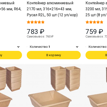
иниевый
Контейнер алюминиевый
Контейнер
×56 мм, R64,
2170 мл, 316×216×43 мм,
3200 мл, 31
Русал R2L, 50 шт (12 уп/кор)
25 шт (8 уп
783 ₽
759 ₽
Самовывоз: 760 ₽
Самовывоз: 7
Количество:
1
Количество
ну
В корзину
В