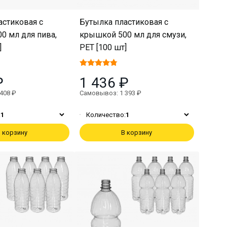
астиковая с
Бутылка пластиковая с
0 мл для пива,
крышкой 500 мл для смузи,
]
PET [100 шт]
₽
1 436 ₽
408 ₽
Самовывоз: 1 393 ₽
:
1
Количество:
1
 корзину
В корзину