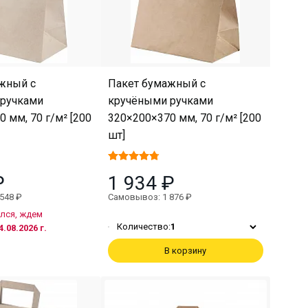
жный с
Пакет бумажный с
ручками
кручёными ручками
 мм, 70 г/м² [200
320×200×370 мм, 70 г/м² [200
шт]
₽
1 934 ₽
548 ₽
Самовывоз: 1 876 ₽
лся, ждем
Количество:
1
4.08.2026 г.
В корзину