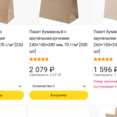
с
Пакет бумажный с
Пакет бума
ми
кручёными ручками
кручёными 
70 г/м² [250
240×140×280 мм, 70 г/м² [300
260×150×350
шт]
шт]
2 079 ₽
1 596 
Самовывоз: 2 017 ₽
Самовывоз: 1 
Товар закончи
Количество:
1
поступления
1
ну
В корзину