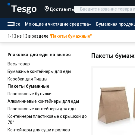
Доставить
Все
Моющие и чистящие средства
Бумажная продук
Товары для отелей
1-13 из 13 в разделе
"Пакеты бумажные"
Канцтовары
Продукты питания
Упаковка для еды на вынос
Пакеты бума
Весь товар
Бумажные контейнеры для еды
Коробки для Пиццы
Пакеты бумажные
Пластиковые бутылки
Алюминиевые контейнеры для еды
Пластиковые контейнеры для еды
Контейнеры пластиковые с крышкой до
70°
Контейнеры для суши и роллов