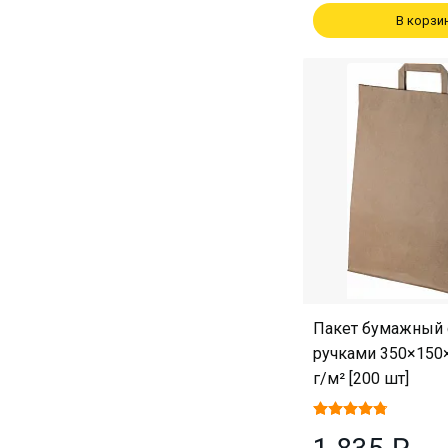
В корзи
Пакет бумажный 
ручками 350×150×
г/м² [200 шт]