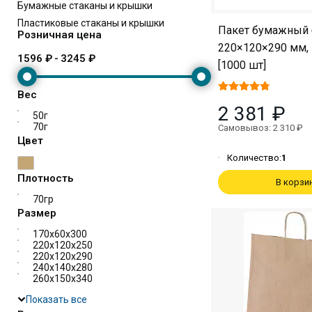
Бумажные стаканы и крышки
Пластиковые стаканы и крышки
Пакет бумажный 
Розничная цена
220×120×290 мм, 
1596 ₽
-
3245 ₽
[1000 шт]
Вес
2 381 ₽
50г
70г
Самовывоз: 2 310 ₽
Цвет
Количество:
1
Плотность
В корзи
70гр
Размер
170х60х300
220х120х250
220х120х290
240х140х280
260х150х340
Показать все