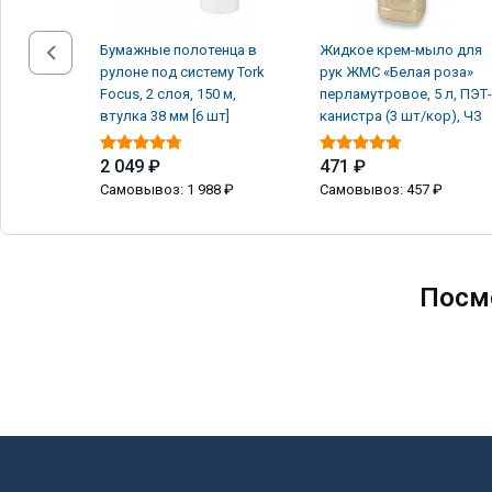
Бумажные полотенца в
Жидкое крем-мыло для
рулоне под систему Tork
рук ЖМС «Белая роза»
Focus, 2 слоя, 150 м,
перламутровое, 5 л, ПЭТ-
втулка 38 мм [6 шт]
канистра (3 шт/кор), ЧЗ
2 049 ₽
471 ₽
Самовывоз: 1 988 ₽
Самовывоз: 457 ₽
Посм