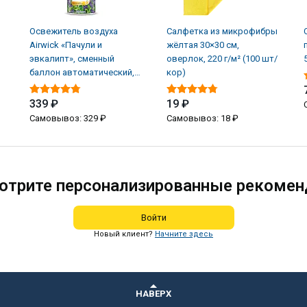
Освежитель воздуха
Салфетка из микрофибры
Airwick «Пачули и
жёлтая 30×30 см,
эвкалипт», сменный
оверлок, 220 г/м² (100 шт/
баллон автоматический,
кор)
250 мл (6 шт/кор)
339 ₽
19 ₽
Самовывоз: 329 ₽
Самовывоз: 18 ₽
отрите персонализированные рекомен
Войти
Новый клиент?
Начните здесь
НАВЕРХ