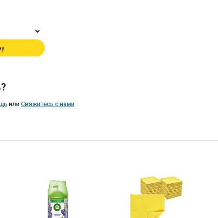
ну
?
щь
или
Свяжитесь с нами