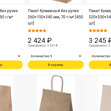
без ручек
Пакет бумажный без ручек
Пакет бума
50 г/м²
260×150×340 мм, 70 г/м² [450
320×200×340
шт]
шт]
2 424 ₽
3 245 
Самовывоз: 2 351 ₽
Самовывоз: 3 
Количество:
1
Количество
ну
В корзину
В