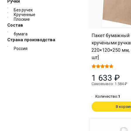
Ручки
Без ручек
Крученные
Плоские
Состав
бумага
Пакет бумажный 
Страна производства
кручёными ручка
Россия
220×120×250 мм, 
шт]
1 633 ₽
Самовывоз: 1 584 ₽
Количество:
1
В корзи