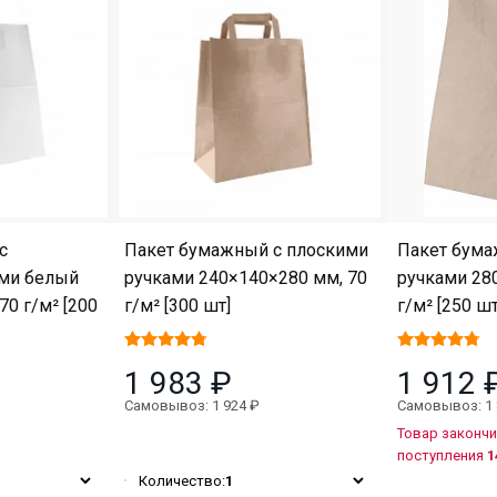
с
Пакет бумажный с плоскими
Пакет бума
ми белый
ручками 240×140×280 мм, 70
ручками 28
70 г/м² [200
г/м² [300 шт]
г/м² [250 шт
1 983 ₽
1 912 
Самовывоз: 1 924 ₽
Самовывоз: 1 
Товар закончи
поступления
1
Количество:
1