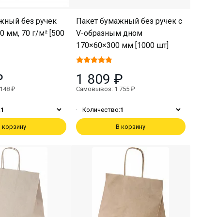
жный без ручек
Пакет бумажный без ручек с
 мм, 70 г/м² [500
V-образным дном
170×60×300 мм [1000 шт]
₽
1 809 ₽
148 ₽
Самовывоз: 1 755 ₽
:
1
Количество:
1
 корзину
В корзину