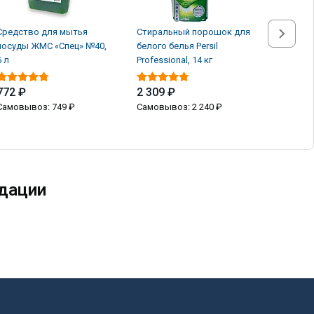
Средство для мытья
Стиральный порошок для
Стираль
посуды ЖМС «Спец» №40,
белого белья Persil
белого б
5 л
Professional, 14 кг
Professio
772 ₽
2 309 ₽
2 309 
Самовывоз: 749 ₽
Самовывоз: 2 240 ₽
Самовыв
дации