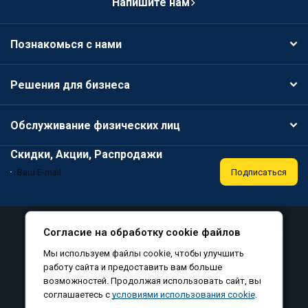
Напишите нам
Познакомься с нами
Решения для бизнеса
Обслуживание физических лиц
Скидки, Акции, Распродажи
Подписаться
Специальная оценка условий труда
Публичная оферта
Согласие на обработку cookie файлов
Политика конфиденциальности
Мы используем файлы cookie, чтобы улучшить
Соглашение на обработку персональных данных
работу сайта и предоставить вам больше
возможностей. Продолжая использовать сайт, вы
Согласие на обработку файлов cookie
соглашаетесь с
условиями использования cookie
.
©
, все права защищены, 2010-2026