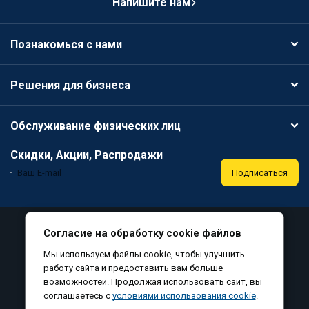
Напишите нам
Познакомься с нами
Решения для бизнеса
Обслуживание физических лиц
Скидки, Акции, Распродажи
Подписаться
Специальная оценка условий труда
Публичная оферта
Согласие на обработку cookie файлов
Политика конфиденциальности
Мы используем файлы cookie, чтобы улучшить
Соглашение на обработку персональных данных
работу сайта и предоставить вам больше
возможностей. Продолжая использовать сайт, вы
Согласие на обработку файлов cookie
соглашаетесь с
условиями использования cookie
.
©
, все права защищены, 2010-2026