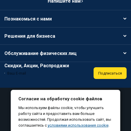
Напишите нам
Познакомься с нами
Решения для бизнеса
Обслуживание физических лиц
Скидки, Акции, Распродажи
Подписаться
Специальная оценка условий труда
Публичная оферта
Согласие на обработку cookie файлов
Политика конфиденциальности
Мы используем файлы cookie, чтобы улучшить
Соглашение на обработку персональных данных
работу сайта и предоставить вам больше
возможностей. Продолжая использовать сайт, вы
Согласие на обработку файлов cookie
соглашаетесь с
условиями использования cookie
.
©
, все права защищены, 2010-2026